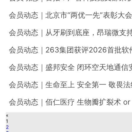
«
1
2