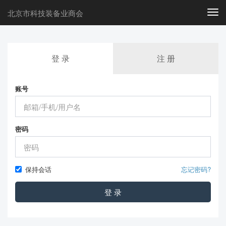
北京市科技装备业商会
Togg
navi
登 录
注 册
账号
密码
保持会话
忘记密码?
登 录