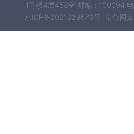
1号楼4层458室 邮编：100094 电
京ICP备2021029670号
京公网安备